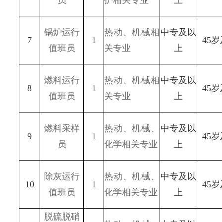
员
护相关专业
上
锅炉运行
热动、机械相
中专及以
7
1
45
值班员
关专业
上
燃料运行
热动、机械相
中专及以
8
1
45
值班员
关专业
上
燃料采样
热动、机械、
中专及以
9
1
45
员
化学相关专业
上
除灰运行
热动、机械、
中专及以
10
1
45
值班员
化学相关专业
上
脱硫脱硝