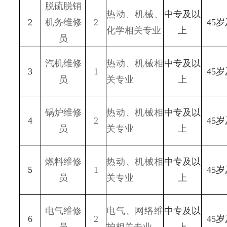
脱硫脱销
热动、机械、
中专及以
2
机务维修
2
45
化学相关专业
上
员
汽机维修
热动、机械相
中专及以
3
1
45
员
关专业
上
锅炉维修
热动、机械相
中专及以
4
2
45
员
关专业
上
燃料维修
热动、机械相
中专及以
5
1
45
员
关专业
上
电气维修
电气、网络维
中专及以
6
2
45