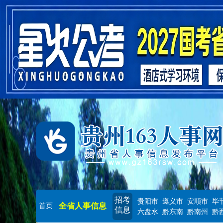
招考
贵阳市
遵义市
安顺市
毕
全省人事信息
首页
信息
六盘水
黔东南
黔南州
黔