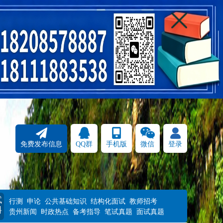
免费发布信息
QQ群
手机版
微信
登录
试
行测
申论
公共基础知识
结构化面试
教师招考
料
贵州新闻
时政热点
备考指导
笔试真题
面试真题