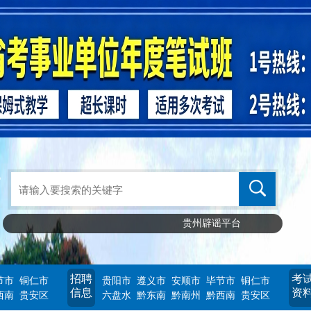
贵州辟谣平台
招聘
考
节市
铜仁市
贵阳市
遵义市
安顺市
毕节市
铜仁市
信息
资
西南
贵安区
六盘水
黔东南
黔南州
黔西南
贵安区