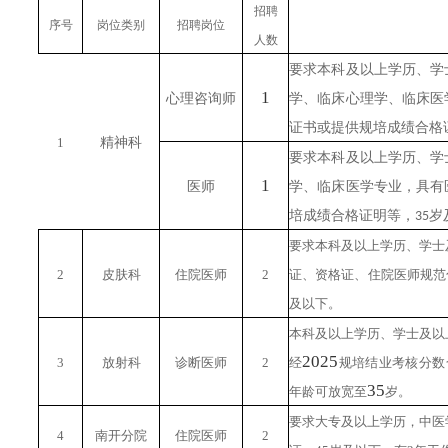
招聘
序号
岗位类别
招聘岗位
人数
要求本科及以上学历、学
1
心理咨询师
学、临床心理学、临床医
证书或提供规培成绩合格
1
精神科
要求本科及以上学历、学
1
医师
学、临床医学专业，具有
培成绩合格证明等，
岁
35
要求本科及以上学历、学士
2
皮肤科
住院医师
2
证、资格证、住院医师规范
及以下。
本科及以上学历、学士及以
202
5
3
放射科
诊断医师
2
经
规培结业考核分数
35
年龄可放宽至
岁。
要求大专及以上学历，中医
4
南开分院
住院医师
2