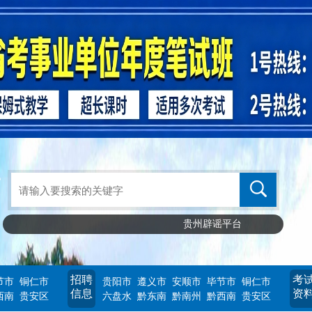
贵州辟谣平台
招聘
考
节市
铜仁市
贵阳市
遵义市
安顺市
毕节市
铜仁市
信息
资
西南
贵安区
六盘水
黔东南
黔南州
黔西南
贵安区