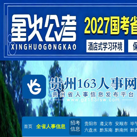
招考
贵阳市
遵义市
安顺市
毕
全省人事信息
首页
信息
六盘水
黔东南
黔南州
黔