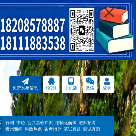
免费发布信息
QQ群
手机版
微信
登录
试
行测
申论
公共基础知识
结构化面试
教师招考
料
贵州新闻
时政热点
备考指导
笔试真题
面试真题