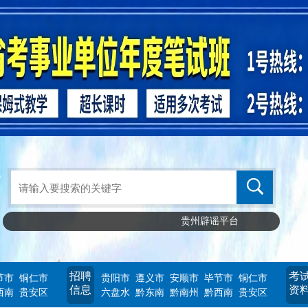
贵州辟谣平台
招聘
考
节市
铜仁市
贵阳市
遵义市
安顺市
毕节市
铜仁市
信息
资
西南
贵安区
六盘水
黔东南
黔南州
黔西南
贵安区