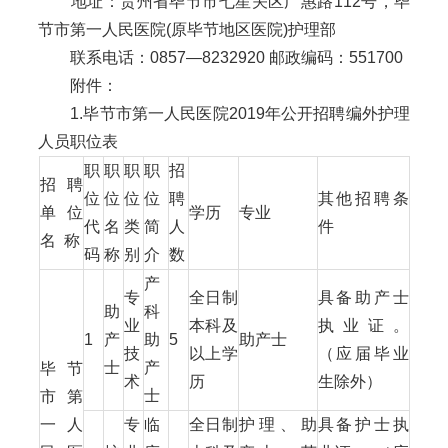
地址：贵州省毕节市七星关区广惠路112号，毕
节市第一人民医院(原毕节地区医院)护理部
联系电话：0857—8232920 邮政编码：551700
附件：
1.毕节市第一人民医院2019年公开招聘编外护理
人员职位表
职
职
职
职
招
招 聘
位
位
位
位
聘
其他招聘条
单 位
学历
专业
代
名
类
简
人
件
名 称
码
称
别
介
数
产
专
全日制
具备助产士
助
科
业
本科及
执业证。
1
产
助
5
助产士
技
以上学
（应届毕业
士
产
毕节
术
历
生除外）
士
市第
一人
专
临
全日制
护理、助
具备护士执