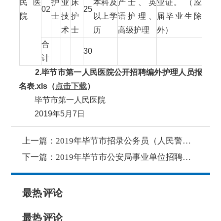
民医
护
业
床
本科及
产士、英
业证。 （应
02
25
院
士
技
护
以上学
语护理、
届毕业生除
术
士
历
高级护理
外）
合
30
计
2.毕节市第一人民医院公开招聘编外护理人员报
名表.xls（
点击下载
）
毕节市第一人民医院
2019年5月7日
上一篇：
2019年毕节市招录公务员（人民警察）加分情况公示
下一篇：
2019年毕节市公安局事业单位招聘最终报名人数11157人
最热
评论
最热
评论