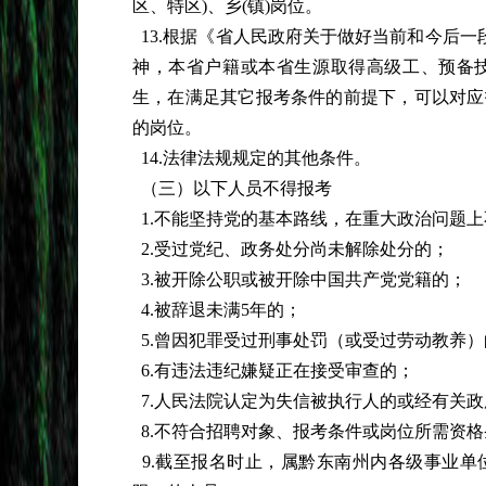
区、特区)、乡(镇)岗位。
13.根据《省人民政府关于做好当前和今后一段
神，本省户籍或本省生源取得高级工、预备
生，在满足其它报考条件的前提下，可以对应
的岗位。
14.法律法规规定的其他条件。
（三）以下人员不得报考
1.不能坚持党的基本路线，在重大政治问题
2.受过党纪、政务处分尚未解除处分的；
3.被开除公职或被开除中国共产党党籍的；
4.被辞退未满5年的；
5.曾因犯罪受过刑事处罚（或受过劳动教养）
6.有违法违纪嫌疑正在接受审查的；
7.人民法院认定为失信被执行人的或经有关
8.不符合招聘对象、报考条件或岗位所需资
9.截至报名时止，属黔东南州内各级事业