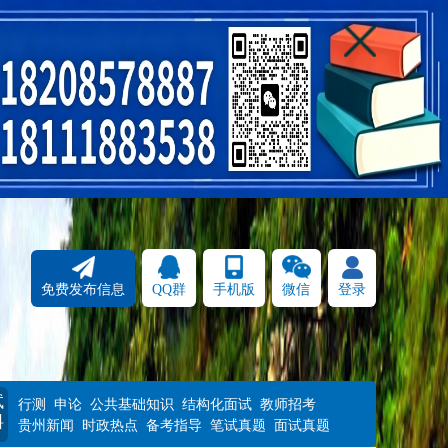
免费发布信息
QQ群
手机版
微信
登录
试
行测
申论
公共基础知识
结构化面试
教师招考
料
贵州新闻
时政热点
备考指导
笔试真题
面试真题