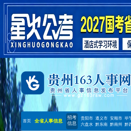
招考
贵阳市
遵义市
安顺市
毕
全省人事信息
首页
信息
六盘水
黔东南
黔南州
黔