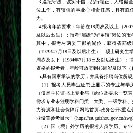
3.遵纪守法，诚实守信，品行端正，人格健
位工作，有较强的事业心和责任感，具有胜
力。
4.报考年龄要求：年龄在18周岁及以上（2007
及以后出生）；报考“层级”为“乡镇”岗位的报考
其中，报考村两委干部的岗位，获得省部级
（1979年7月18日及以后出生）；硕士研究
周岁及以下（1984年7月18日及以后出生
资格的报考者，年龄可放宽到45周岁及以下（19
5.具有国家承认的学历，并具备招聘岗位所
（1）报考人员毕业证书上显示的专业与学
（仅是学位证书上专业与《岗位及要求一览表
需求专业未注明学科门类、大类、一级学科、
力资源和社会保障厅网站首页-政务公开-重点
业设置参考目录”（https://rst.guizhou.gov.cn/zwgk
（2）国（境）外学历的报考人员学历、专