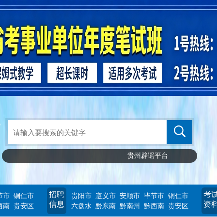
贵州辟谣平台
招聘
考
节市
铜仁市
贵阳市
遵义市
安顺市
毕节市
铜仁市
信息
资
西南
贵安区
六盘水
黔东南
黔南州
黔西南
贵安区