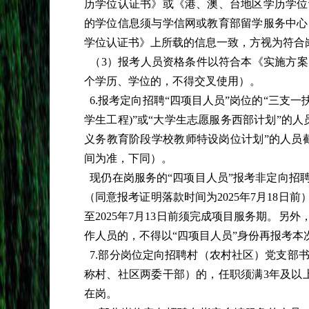
历学位认证书》或《港、澳、台地区学历学位
的学位信息须与学信网或教育部留学服务中心
学位认证书》上所载的信息一致，方视为符合
（3）报考人员资格条件以符合本《实施方
个学历、学位的，不得交叉使用）。
6.报考定向招聘“四项目人员”岗位的“三支一
学生工程)”或“大学生志愿服务西部计划”的人员
义务教育阶段学校教师特设岗位计划”的人员截至
间为准，下同）。
现仍在岗服务的“四项目人员”报考非定向招
（同意报考证明落款时间为2025年7月18日
至2025年7月13日前须完成项目服务期。另
作人员的，不得以“四项目人员”身份再报考本
7.部分岗位定向招聘村（农村社区）党支部
称村、社区两委干部）的，任职须满3年及以上
在岗。