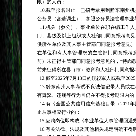
限）的人员；
10.截至报名时止，已招考录用到黔东南州
公务员（含选调生）、参照公务员法管理事业
11.机关（参公）、事业单位在职在编工作
门、县级及以上组织或人社部门同意报考意见
供所在单位及其人事主管部门同意报考意见）
在单位和有人事管理权的主管部门同意报考意
前）未征得主管部门同意报考意见的，“特岗教师
前未征得所在县（市）教育和人社部门同意报
12.截至2025年7月13日的现役军人或截至2
13.黔东南州人事考试不良诚信记录人员或
有舞弊、违规等行为且仍在不得报考期限内的
14.有《全国公共信用信息基础目录（202
止从事相应行业的；
15.应聘岗位即构成《事业单位人事管理回
16.有关法律、法规及其他相关规定明确不