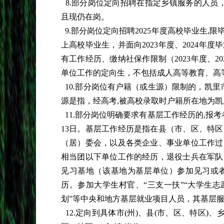
8.部分岗位定向招聘在指定乡镇服务的人员，
且现仍在岗。
9.部分岗位定向招聘2025年度高校毕业生,限
上高校毕业生，并面向2023年度、2024
有工作经历、缴纳社保作限制（2023年度、2
单位工作的定向生，不包括成人高等教育、高
10.部分岗位有户籍（或生源）限制的，凯里市
源是指，经高考,被高校录取时户籍所在地为
11.部分岗位明确要求有基层工作经历的,报考
13日。基层工作经历是指在县（市、区、特
（居）委会，以及各类企业、事业单位工作过
相当团以下单位工作的经历，退役士兵在军队
见习基地（该基地为基层单位）参加见习或
历。参加大学生村官、“三支一扶”“大学生
划”等中央和地方基层就业项目人员，其基层
12.定向到具体市(州)、县(市、区、特区)、