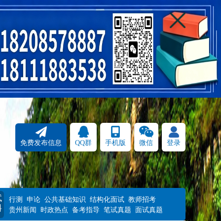
免费发布信息
QQ群
手机版
微信
登录
试
行测
申论
公共基础知识
结构化面试
教师招考
料
贵州新闻
时政热点
备考指导
笔试真题
面试真题