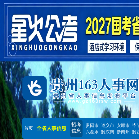
招考
贵阳市
遵义市
安顺市
毕
全省人事信息
首页
信息
六盘水
黔东南
黔南州
黔