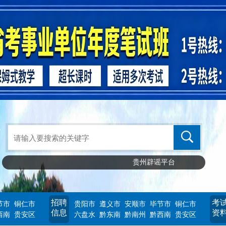
贵州辟谣平台
招聘
考
节市
铜仁市
贵阳市
遵义市
安顺市
毕节市
铜仁市
信息
资
西南
贵安区
六盘水
黔东南
黔南州
黔西南
贵安区