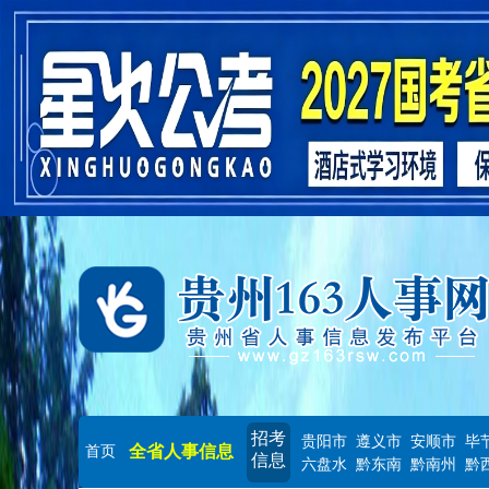
招考
贵阳市
遵义市
安顺市
毕
全省人事信息
首页
信息
六盘水
黔东南
黔南州
黔