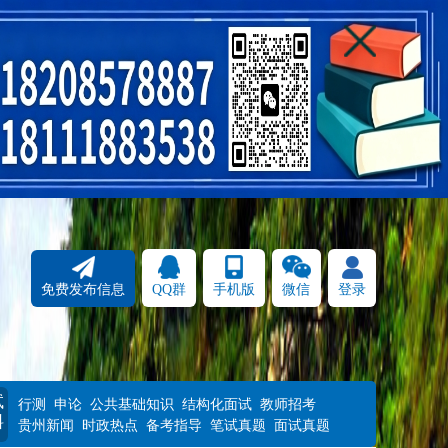
免费发布信息
QQ群
手机版
微信
登录
试
行测
申论
公共基础知识
结构化面试
教师招考
料
贵州新闻
时政热点
备考指导
笔试真题
面试真题