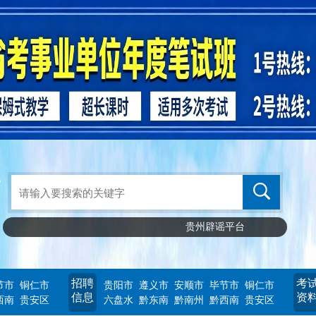
贵州辟谣平台
招聘
考
节市
铜仁市
贵阳市
遵义市
安顺市
毕节市
铜仁市
信息
资
西南
贵安区
六盘水
黔东南
黔南州
黔西南
贵安区