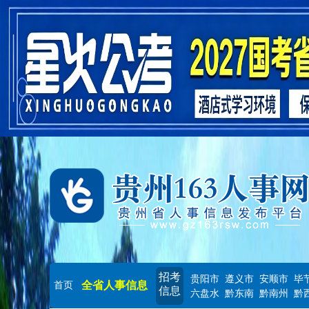
招考
贵阳市
遵义市
安顺市
毕
全省人事信息
首页
信息
六盘水
黔东南
黔南州
黔