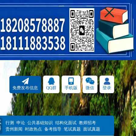
免费发布信息
QQ群
手机版
微信
登录
试
行测
申论
公共基础知识
结构化面试
教师招考
料
贵州新闻
时政热点
备考指导
笔试真题
面试真题