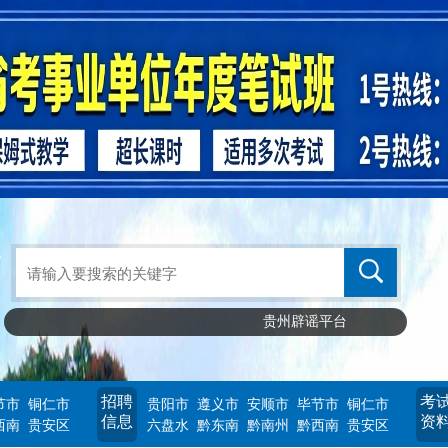
贵州辟谣平台
招聘
考
节市
铜仁市
贵阳市
遵义市
安顺市
毕节市
铜仁市
信息
资
西南
贵安区
六盘水
黔东南
黔南州
黔西南
贵安区