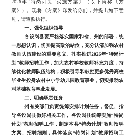
2026年
“
特岗计划
”
实施方案》（以下简称《方
案》）。现将《方案》印发给你们，并提出如下意
见，请遵照执行。
一、强化组织领导
各设岗县要严格落实国家和省、州的部署，统
一思想认识，切实提高政治站位，充分认清加强农村
教师队伍建设的重要意义。扎实推进
2026年
“
特岗计
划
”
教师招聘工作，加大农村学校教师补充力度，持
续优化教师队伍结构，积极引导和鼓励更多优秀高校
毕业生投身农村中小学幼儿园教育事业，切实推动农
村基础教育事业发展。
二、明确职责任务
州有关部门负责统筹安排计划任务，督促、指
导各设岗县做好相关工作。各设岗县统筹实施
“
特岗
计划
”
教师招聘工作，制定本县
“
特岗计划
”
教师招聘
方案、招聘细则，具体落实
“
特岗计划
”
教师招聘工