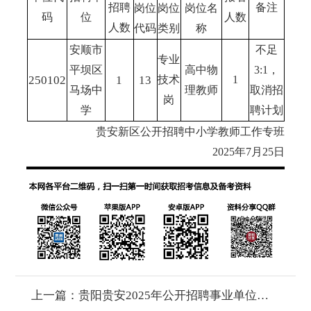
招聘
备注
岗位
岗位
岗位名
码
位
人数
人数
代码
类别
称
安顺市
不足
专业
平坝区
高中物
3:1，
250102
1
13
技术
1
马场中
理教师
取消招
岗
学
聘计划
贵安新区公开招聘中小学教师工作专班
2025年7月25日
上一篇：
贵阳贵安2025年公开招聘事业单位工作人员息烽县第二批考核合格拟聘用人员名单公示