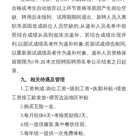
合格或考生自动放弃以上环节资格等原因产生岗位空
缺、聘用后未报到、试用期期间退出、新聘人员入离
职等原因造成岗位人员空缺的,从递补人员名单中按
照综合成绩从高到低依次递补。若综合成绩出现并
列,以面试成绩高者作为递补对象;若面试成绩也相同,
以重新面试成绩高者作为递补对象。递补人员资格保
留期限为1年,自本次招聘拟聘用名单公示结束之日起
算。
九、相关待遇及管理
1.工资构成:岗位工资+级别工资+执勤补贴+绩效
工资按工龄发放+艰苦边远地区补贴
2.购买五险一金。
3.每月轮休6天+考核奖励假2天。
4.统一提供服装,集中餐饮住宿。
5.每年统一提供一次免费体检。