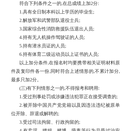
符合下列条件之一的
,在总成绩上加2分:
1.具有全日制本科以上学历的毕业生;
2.解放军和武警部队退役士兵;
3.国家综合性消防救援队伍退出人员;
4.持有无人机操作驾驶证的人员;
5.持有潜水员证的人员;
6.持有体育二级运动员以上证书的人员;
以上加分条件
,在报名时均要携带相关证明材料原
件及复印件各一份,同时符合上述情形的,不累计加分,
最多只加2分。
(三)有下列情形之一的,不得报考和聘用:
1.受过刑事处罚或涉嫌违法犯罪正在接受调查的;
2.被开除中国共产党党籍以及因违法违纪被原单
位开除、辞退或解聘的;
3.受过司法拘留、行政拘留的;
4.有卖淫、嫖娼、赌博、吸毒等行为且受过治安