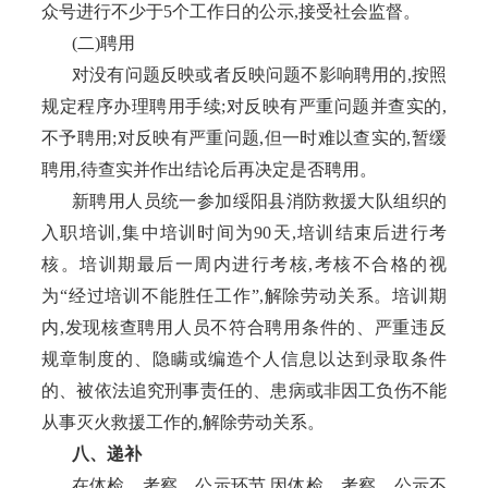
众号进行不少于5个工作日的公示,接受社会监督。
(二)聘用
对没有问题反映或者反映问题不影响聘用的
,按照
规定程序办理聘用手续;对反映有严重问题并查实的,
不予聘用;对反映有严重问题,但一时难以查实的,暂缓
聘用,待查实并作出结论后再决定是否聘用。
新聘用人员统一参加绥阳县消防救援大队组织的
入职培训
,集中培训时间为90天,培训结束后进行考
核。培训期最后一周内进行考核,考核不合格的视
为“经过培训不能胜任工作”,解除劳动关系。培训期
内,发现核查聘用人员不符合聘用条件的、严重违反
规章制度的、隐瞒或编造个人信息以达到录取条件
的、被依法追究刑事责任的、患病或非因工负伤不能
从事灭火救援工作的,解除劳动关系。
八、递补
在体检、考察、公示环节
,因体检、考察、公示不