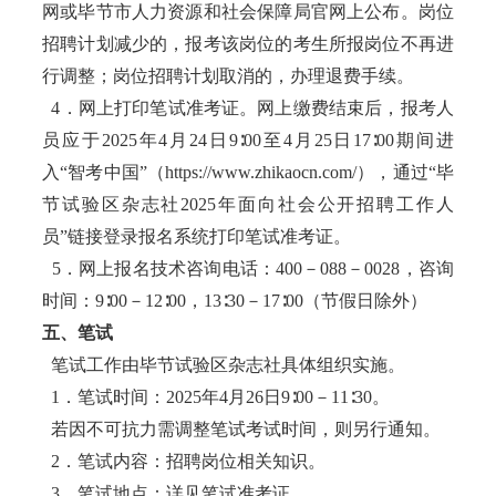
网或毕节市人力资源和社会保障局官网上公布。岗位
招聘计划减少的，报考该岗位的考生所报岗位不再进
行调整；岗位招聘计划取消的，办理退费手续。
4．网上打印笔试准考证。网上缴费结束后，报考人
员应于2025年4月24日9∶00至4月25日17∶00期间进
入“智考中国”（https://www.zhikaocn.com/），通过“毕
节试验区杂志社2025年面向社会公开招聘工作人
员”链接登录报名系统打印笔试准考证。
5．网上报名技术咨询电话：400－088－0028，咨询
时间：9∶00－12∶00，13∶30－17∶00（节假日除外）
五、笔试
笔试工作由毕节试验区杂志社具体组织实施。
1．笔试时间：2025年4月26日9∶00－11∶30。
若因不可抗力需调整笔试考试时间，则另行通知。
2．笔试内容：招聘岗位相关知识。
3．笔试地点：详见笔试准考证。