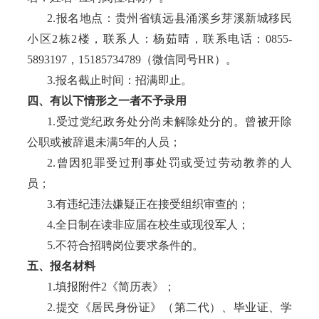
2.报名地点：贵州省
镇远县涌溪乡芽溪新城移民
小区
2栋2楼
，联系人：杨茹晴，联系电话：
0855-
5893197，
15185734789（微信同号HR）。
3.报名截止时间：招满即止。
四、有以下情形之一者不予录用
1.受过党纪政务处分尚未解除处分的。曾被开除
公职或被辞退未满5年的人员；
2.曾因犯罪受过刑事处罚或受过劳动教养的人
员；
3.有违纪违法嫌疑正在接受组织审查的；
4.全日制在读非应届在校生或现役军人；
5.不符合招聘岗位要求条件的。
五、报名材料
1.填报附件2《简历表》；
2.提交《居民身份证》（第二代）、毕业证、学