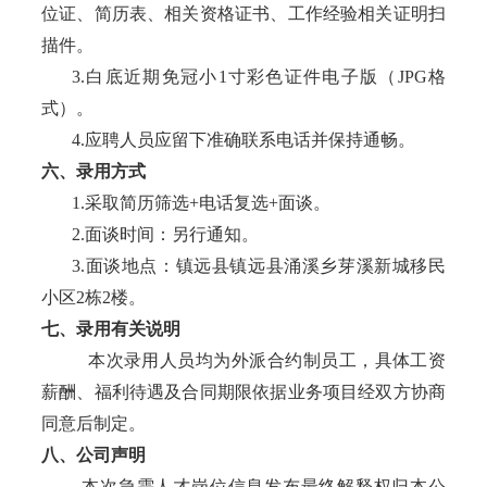
位证、简历表、相关资格证书、工作经验相关证明扫
描件。
3.白底近期免冠小1寸彩色证件电子版（JPG格
式）。
4.
应聘人员应留下准确联系电话并保持通畅。
六、录用方式
1.采取简历筛选+电话复选+面谈。
2.面谈时间：另行通知。
3.面谈地点：镇远县
镇远县涌溪乡芽溪新城移民
小区
2栋2楼
。
七、录用
有关说明
本次录用人员均为外派合约制员工，具体工资
薪酬、福利待遇及合同期限依据业务项目经双方协商
同意后制定。
八、公司声明
本次急需人才岗位信息发布最终解释权归本公