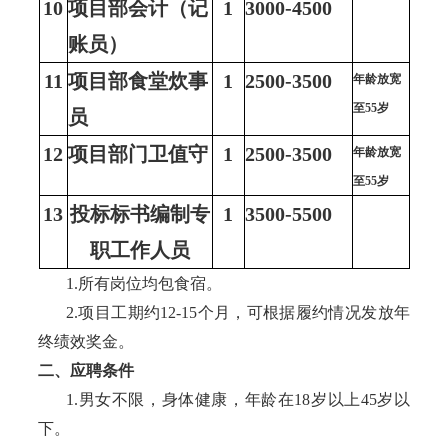
10
项目部会计（记
1
3000-4500
账员）
11
项目部食堂炊事
1
2500-3500
年龄放宽
至
55岁
员
12
项目部门卫值守
1
2500-3500
年龄放宽
至
55岁
13
投标标书编制专
1
3500-5500
职工作人员
1.所有岗位均包食宿。
2.项目工期约12-15个月，可根据
履约情况发放年
终绩效奖金。
二、应聘条件
1.男女不限，身体健康，年龄在18岁以上45岁以
下。