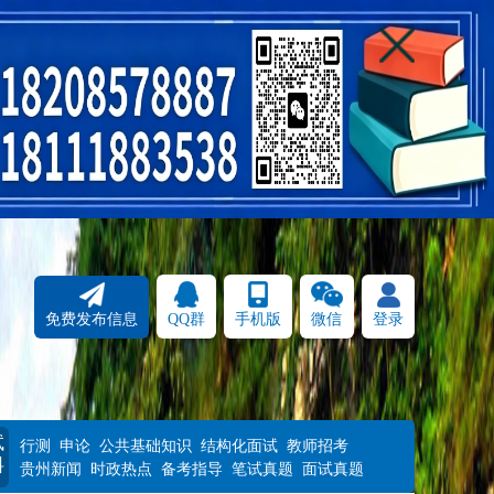
免费发布信息
QQ群
手机版
微信
登录
试
行测
申论
公共基础知识
结构化面试
教师招考
料
贵州新闻
时政热点
备考指导
笔试真题
面试真题