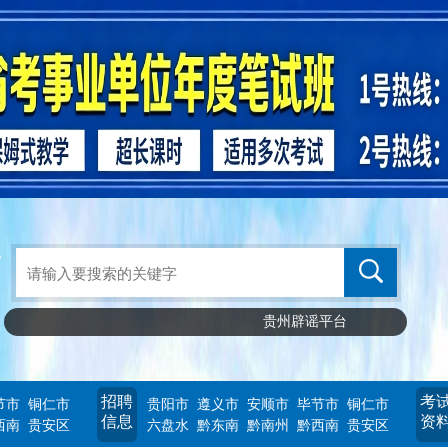
贵州辟谣平台
招聘
考
节市
铜仁市
贵阳市
遵义市
安顺市
毕节市
铜仁市
信息
资
西南
贵安区
六盘水
黔东南
黔南州
黔西南
贵安区