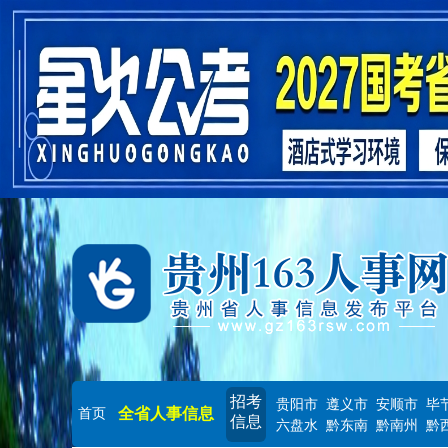
招考
贵阳市
遵义市
安顺市
毕
全省人事信息
首页
信息
六盘水
黔东南
黔南州
黔