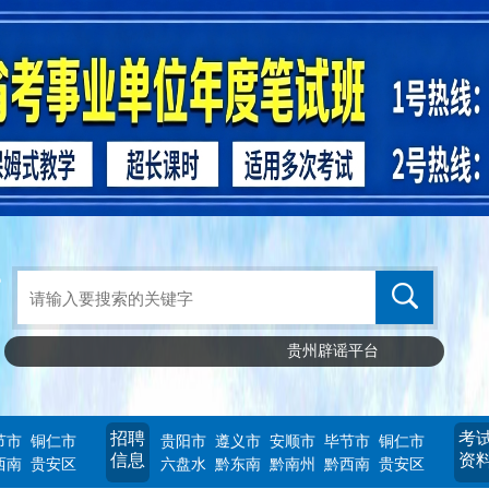
贵州辟谣平台
招聘
考
节市
铜仁市
贵阳市
遵义市
安顺市
毕节市
铜仁市
信息
资
西南
贵安区
六盘水
黔东南
黔南州
黔西南
贵安区