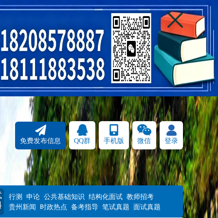
免费发布信息
QQ群
手机版
微信
登录
试
行测
申论
公共基础知识
结构化面试
教师招考
料
贵州新闻
时政热点
备考指导
笔试真题
面试真题