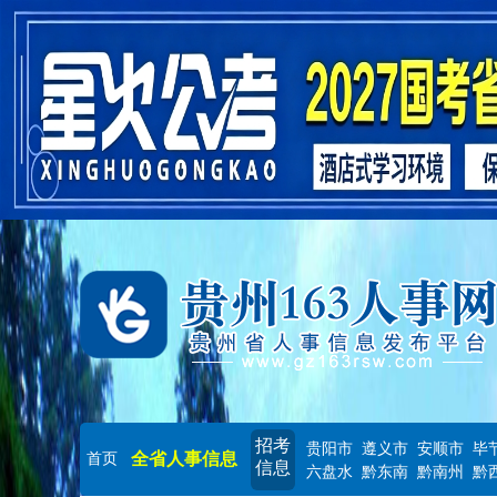
招考
贵阳市
遵义市
安顺市
毕
全省人事信息
首页
信息
六盘水
黔东南
黔南州
黔