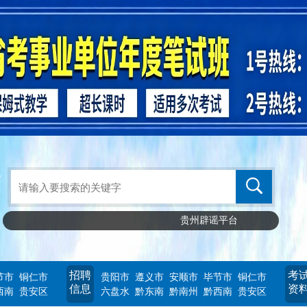
贵州辟谣平台
招聘
考
节市
铜仁市
贵阳市
遵义市
安顺市
毕节市
铜仁市
信息
资
西南
贵安区
六盘水
黔东南
黔南州
黔西南
贵安区