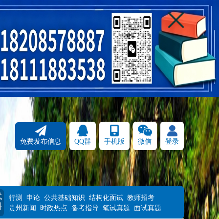
免费发布信息
QQ群
手机版
微信
登录
试
行测
申论
公共基础知识
结构化面试
教师招考
料
贵州新闻
时政热点
备考指导
笔试真题
面试真题